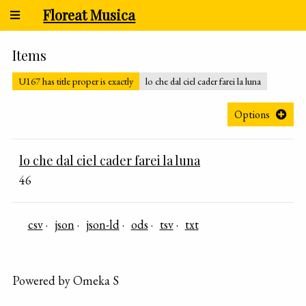
Floreat Musica
Items
U167 has title proper is exactly
lo che dal ciel cader farei la luna
Options
lo che dal ciel cader farei la luna
46
csv
json
json-ld
ods
tsv
txt
Powered by Omeka S